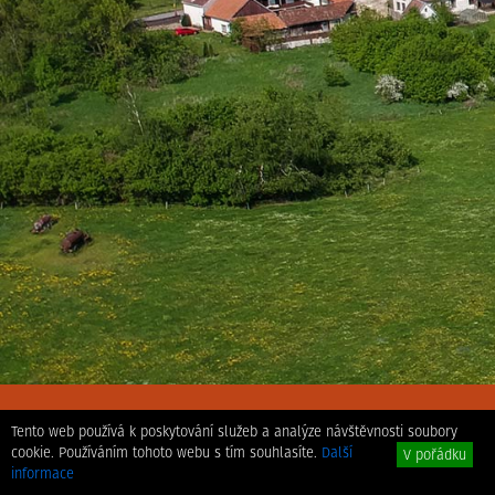
Tento web používá k poskytování služeb a analýze návštěvnosti soubory
cookie. Používáním tohoto webu s tím souhlasíte.
Další
V pořádku
Prohlášení o přístupnosti
informace