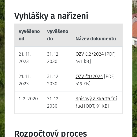
Vyhlášky a nařízení
Vyvěšeno
Vyvěšeno
od
do
Název dokumentu
21. 11.
31. 12.
OZV č.2/2024
[PDF,
2023
2030
441 kB]
21. 11.
31. 12.
OZV č.1/2024
[PDF,
2023
2030
519 kB]
1. 2. 2020
31. 12.
Spisový a skartační
2030
řád
[ODT, 91 kB]
Rozpočtový proces