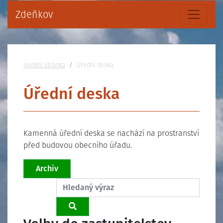
Zdeňkov
Nacházíte se:
Úvodní stránka
Úřední deska
Úřední deska
Kamenná úřední deska se nachází na prostranství
před budovou obecního úřadu.
Archiv