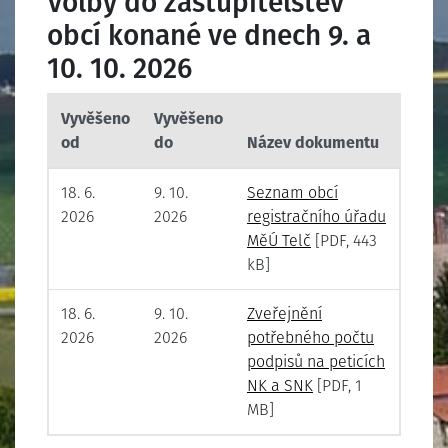
Volby do zastupitelstev
obcí konané ve dnech 9. a
10. 10. 2026
Vyvěšeno
Vyvěšeno
od
do
Název dokumentu
18. 6.
9. 10.
Seznam obcí
2026
2026
registračního úřadu
MěÚ Telč
[PDF, 443
kB]
18. 6.
9. 10.
Zveřejnění
2026
2026
potřebného počtu
podpisů na peticích
NK a SNK
[PDF, 1
MB]