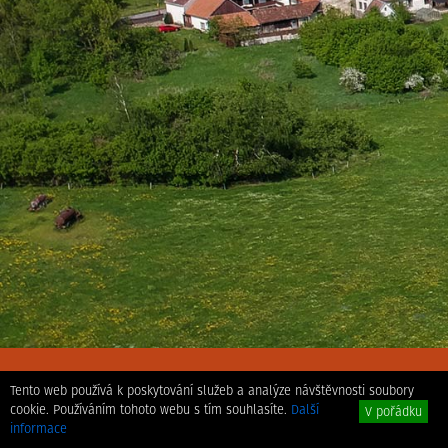
Tento web používá k poskytování služeb a analýze návštěvnosti soubory
cookie. Používáním tohoto webu s tím souhlasíte.
Další
V pořádku
Prohlášení o přístupnosti
informace