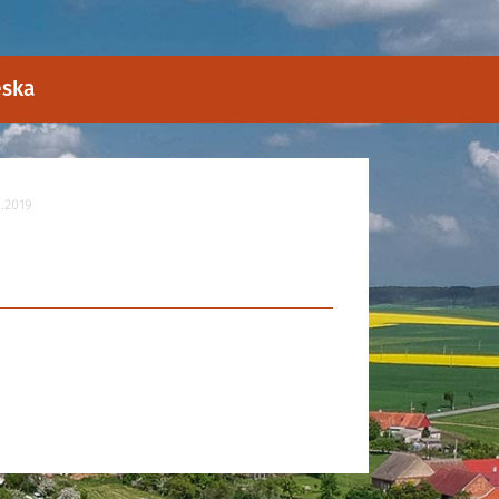
eska
.2019